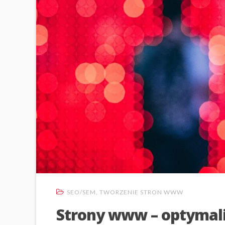
SEO/SEM
,
TWORZENIE STRON WWW
Strony www – optymali