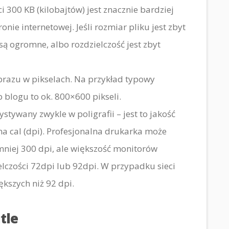
i 300 KB (kilobajtów) jest znacznie bardziej
nie internetowej. Jeśli rozmiar pliku jest zbyt
są ogromne, albo rozdzielczość jest zbyt
brazu w pikselach. Na przykład typowy
 blogu to ok. 800×600 pikseli.
stywany zwykle w poligrafii – jest to jakość
a cal (dpi). Profesjonalna drukarka może
niej 300 dpi, ale większość monitorów
czości 72dpi lub 92dpi. W przypadku sieci
ększych niż 92 dpi.
tle