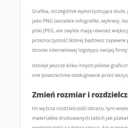
Grafika, szczególnie wykorzystująca duże,
jako PNG (wszelkie infografiki, wykresy, iko
pliki JPEG, ale zwykle mają również większ
przezroczystość (której będziesz zapewn
stronie internetowej logotypu swojej firmy)
Istnieje jeszcze kilka innych plików graficz
one powszechnie obsługiwane przez wszyst
Zmień rozmiar i rozdzielc
Im wyższa rozdzielczość obrazu, tym więk
materiałów drukowanych takich jak plakat,
rozdzielczości są dobrą rzeczą. Ale w pr