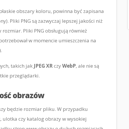
 płaskie obszary koloru, powinna być zapisana
ny). Pliki PNG są zazwyczaj lepszej jakości niż
y rozmiar. Pliki PNG obsługują również
e potrzebował w momencie umieszczenia na
.
nych, takich jak
JPEG XR
czy
WebP
, ale nie są
kie przeglądarki.
zość obrazów
szy będzie rozmiar pliku. W przypadku
 ulotka czy katalog obrazy w wysokiej
zypadku stron www obrazy o dużych rozmiarach