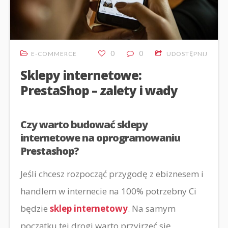
0
0
E-COMMERCE
UDOSTĘPNIJ
Sklepy internetowe:
PrestaShop – zalety i wady
Czy warto budować sklepy
internetowe na oprogramowaniu
Prestashop?
Jeśli chcesz rozpocząć przygodę z e­biznesem i
handlem w internecie na 100% potrzebny Ci
będzie
sklep internetowy
. Na samym
początku tej drogi warto przyjrzeć się