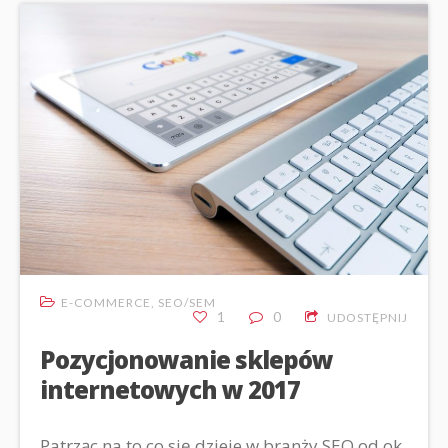
E-COMMERCE
,
SEO/SEM
1
0
UDOSTĘPNIJ
Pozycjonowanie sklepów
internetowych w 2017
Patrząc na to co się dzieje w branży SEO od ok.