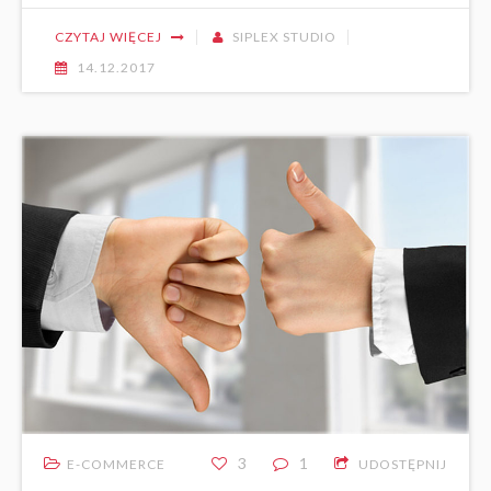
CZYTAJ WIĘCEJ
SIPLEX STUDIO
14.12.2017
3
1
E-COMMERCE
UDOSTĘPNIJ