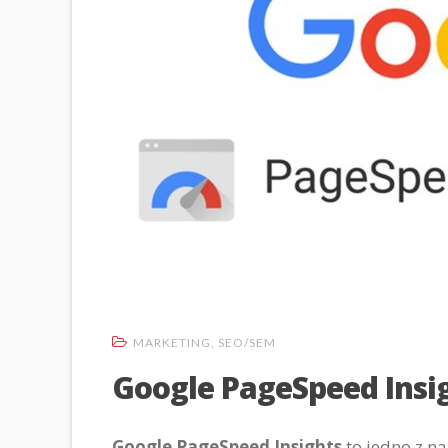
MARKETING
,
SEO/SEM
Google PageSpeed Insigh
Google PageSpeed ​​Insights
to jedno z n