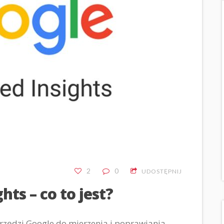
2
0
UDOSTĘPNIJ
ts – co to jest?
arzędzi Google do mierzenia i poprawiania