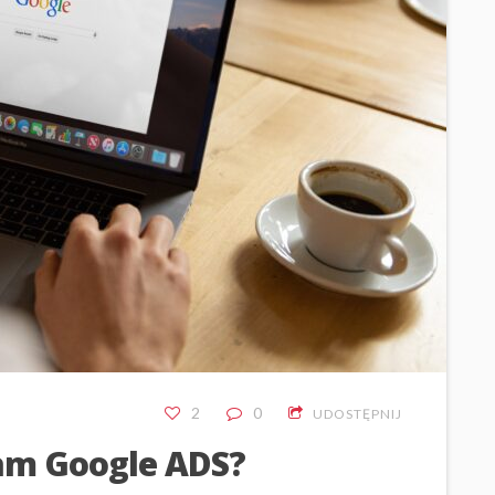
2
0
UDOSTĘPNIJ
lam Google ADS?